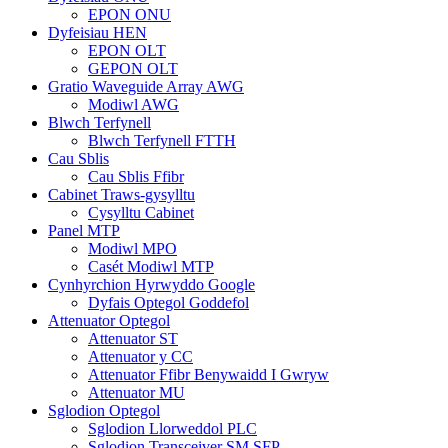
EPON ONU
Dyfeisiau HEN
EPON OLT
GEPON OLT
Gratio Waveguide Array AWG
Modiwl AWG
Blwch Terfynell
Blwch Terfynell FTTH
Cau Sblis
Cau Sblis Ffibr
Cabinet Traws-gysylltu
Cysylltu Cabinet
Panel MTP
Modiwl MPO
Casét Modiwl MTP
Cynhyrchion Hyrwyddo Google
Dyfais Optegol Goddefol
Attenuator Optegol
Attenuator ST
Attenuator y CC
Attenuator Ffibr Benywaidd I Gwryw
Attenuator MU
Sglodion Optegol
Sglodion Llorweddol PLC
Sglodion Transceiver SM SFP