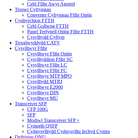
Cebl Ffibr Awyr Agored
Troswr Cyfryngau
Converter Cyfryngau Ffibr Optig
Cynhyrchion FTTH
Cebl Gollwng FTTH
Panel Terfynell Optig Ffibr FTTH
Cysylltydd Cyflym
Trosglwyddydd CATV
Cysylltwyr Ffibr
Cysylltwyr Ffibr Optig
Cysylltyddion Ffibr SC
Cysylltwyr Ffibr LC
Cysylltwyr Ffibr FC
Cysylltwyr MTP MPO
Cysylltydd MTRJ
Cysylltwyr E2000
Cysylltwyr DIN
Cysylltwyr MU
Transceiver SFP
CFP 100G
SFP
Modiwl Transceiver SFP +
Cymorth QSFP
Cydgysylltydd Cydgysylltu Iechyd Cymru
Dyfeisiau ONU