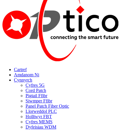
Cartref
Amdanom Ni
Cynnyrch
Cyfres 5G
Cord Patch
Pigtail Ffibr
Siwmper Ffibr
Panel Patch Fiber Optic
Llorweddol PLC
Holltwyr FBT
Cyfres MEMS
Dyfeisiau WDM