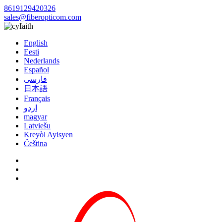
8619129420326
sales@fiberopticom.com
Iaith
English
Eesti
Nederlands
Español
فارسی
日本語
Français
اردو
magyar
Latviešu
Kreyòl Ayisyen
Čeština