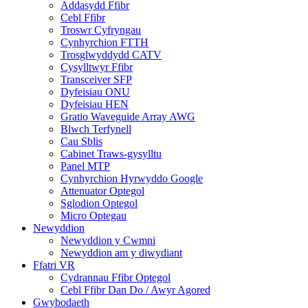
Addasydd Ffibr
Cebl Ffibr
Troswr Cyfryngau
Cynhyrchion FTTH
Trosglwyddydd CATV
Cysylltwyr Ffibr
Transceiver SFP
Dyfeisiau ONU
Dyfeisiau HEN
Gratio Waveguide Array AWG
Blwch Terfynell
Cau Sblis
Cabinet Traws-gysylltu
Panel MTP
Cynhyrchion Hyrwyddo Google
Attenuator Optegol
Sglodion Optegol
Micro Optegau
Newyddion
Newyddion y Cwmni
Newyddion am y diwydiant
Ffatri VR
Cydrannau Ffibr Optegol
Cebl Ffibr Dan Do / Awyr Agored
Gwybodaeth