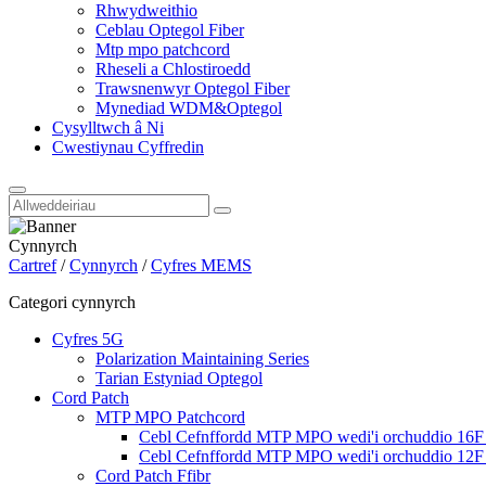
Rhwydweithio
Ceblau Optegol Fiber
Mtp mpo patchcord
Rheseli a Chlostiroedd
Trawsnenwyr Optegol Fiber
Mynediad WDM&Optegol
Cysylltwch â Ni
Cwestiynau Cyffredin
Cynnyrch
Cartref
/
Cynnyrch
/
Cyfres MEMS
Categori cynnyrch
Cyfres 5G
Polarization Maintaining Series
Tarian Estyniad Optegol
Cord Patch
MTP MPO Patchcord
Cebl Cefnffordd MTP MPO wedi'i orchuddio 16
Cebl Cefnffordd MTP MPO wedi'i orchuddio 12
Cord Patch Ffibr