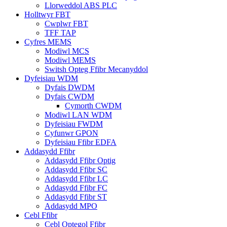
Llorweddol ABS PLC
Holltwyr FBT
Cwplwr FBT
TFF TAP
Cyfres MEMS
Modiwl MCS
Modiwl MEMS
Switsh Opteg Ffibr Mecanyddol
Dyfeisiau WDM
Dyfais DWDM
Dyfais CWDM
Cymorth CWDM
Modiwl LAN WDM
Dyfeisiau FWDM
Cyfunwr GPON
Dyfeisiau Ffibr EDFA
Addasydd Ffibr
Addasydd Ffibr Optig
Addasydd Ffibr SC
Addasydd Ffibr LC
Addasydd Ffibr FC
Addasydd Ffibr ST
Addasydd MPO
Cebl Ffibr
Cebl Optegol Ffibr