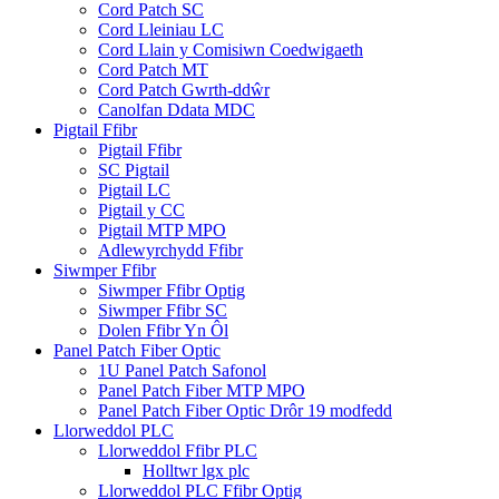
Cord Patch SC
Cord Lleiniau LC
Cord Llain y Comisiwn Coedwigaeth
Cord Patch MT
Cord Patch Gwrth-ddŵr
Canolfan Ddata MDC
Pigtail Ffibr
Pigtail Ffibr
SC Pigtail
Pigtail LC
Pigtail y CC
Pigtail MTP MPO
Adlewyrchydd Ffibr
Siwmper Ffibr
Siwmper Ffibr Optig
Siwmper Ffibr SC
Dolen Ffibr Yn Ôl
Panel Patch Fiber Optic
1U Panel Patch Safonol
Panel Patch Fiber MTP MPO
Panel Patch Fiber Optic Drôr 19 modfedd
Llorweddol PLC
Llorweddol Ffibr PLC
Holltwr lgx plc
Llorweddol PLC Ffibr Optig